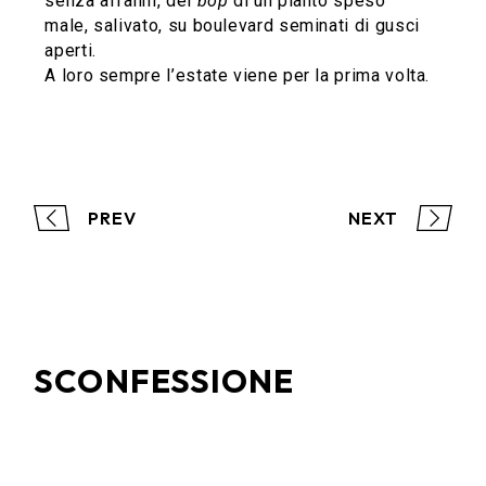
senza affanni, del
bop
di un pianto speso
male, salivato, su boulevard seminati di gusci
aperti.
A loro sempre l’estate viene per la prima volta.
PREV
NEXT
SCONFESSIONE