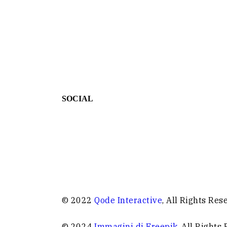
SOCIAL
© 2022
Qode Interactive
, All Rights Res
© 2024
Immagini di Freepik
, All Rights