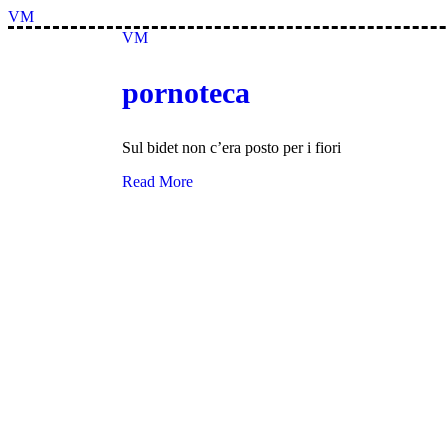
Skip
VM
to
VM
the
content
pornoteca
Sul bidet non c’era posto per i fiori
Read More