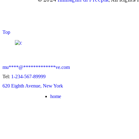
Top
mu
****
@
*************
ve.com
Tel:
1-234-567-89999
620 Eighth Avenue, New York
home